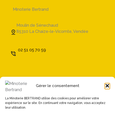
Minoterie Bertrand
Moulin de Sénechaud
85310 La Chaize-le-Vicomte, Vendée
02 51 05 70 59
Accompagnements
Engagements
Gérer le consentement
Farines
Minoterie
La Minoterie BERTRAND utilise des cookies pour améliorer votre
Les actualités
expérience sur le site. En continuant votre navigation, vous acceptez
leur utilisation.
Contact