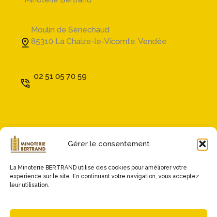
Moulin de Sénechaud
85310 La Chaize-le-Vicomte, Vendée
02 51 05 70 59
Accompagnements
Engagements
Gérer le consentement
Farines
Minoterie
La Minoterie BERTRAND utilise des cookies pour améliorer votre
Les actualités
expérience sur le site. En continuant votre navigation, vous acceptez
leur utilisation.
Contact